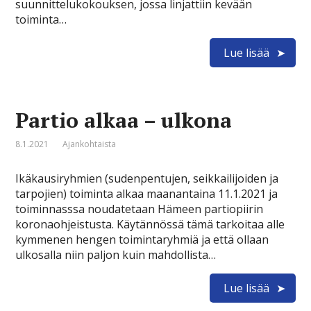
suunnittelukokouksen, jossa linjattiin kevään
toiminta…
Lue lisää
Partio alkaa – ulkona
8.1.2021
Ajankohtaista
Ikäkausiryhmien (sudenpentujen, seikkailijoiden ja
tarpojien) toiminta alkaa maanantaina 11.1.2021 ja
toiminnasssa noudatetaan Hämeen partiopiirin
koronaohjeistusta. Käytännössä tämä tarkoitaa alle
kymmenen hengen toimintaryhmiä ja että ollaan
ulkosalla niin paljon kuin mahdollista…
Lue lisää