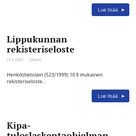
Lue lisää
Lippukunnan
rekisteriseloste
15.2.2025
Ohjeet
Henkilötietolain (523/1999) 10 § mukainen
rekisteriseloste…
Lue lisää
Kipa-
tuloslaskentaohjelman