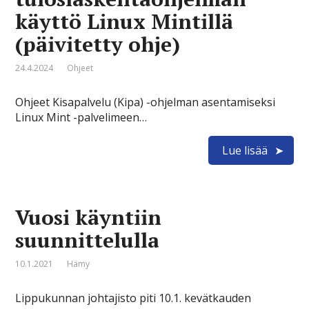
käyttö Linux Mintillä
(päivitetty ohje)
24.4.2024
Ohjeet
Ohjeet Kisapalvelu (Kipa) -ohjelman asentamiseksi
Linux Mint -palvelimeen…
Lue lisää
Vuosi käyntiin
suunnittelulla
10.1.2021
Hämy
Lippukunnan johtajisto piti 10.1. kevätkauden