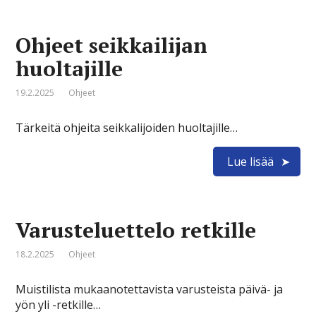
Ohjeet seikkailijan
huoltajille
19.2.2025
Ohjeet
Tärkeitä ohjeita seikkalijoiden huoltajille…
Lue lisää
Varusteluettelo retkille
18.2.2025
Ohjeet
Muistilista mukaanotettavista varusteista päivä- ja
yön yli -retkille…