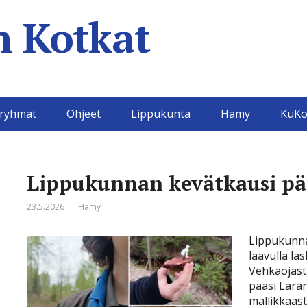
 Kotkat
aryhmät
Ohjeet
Lippukunta
Hämy
KuKo
Lippukunnan kevätkausi pä
23.5.2026
Hämy
Lippukunna
laavulla la
Vehkaojasta
pääsi Lara
mallikkaasti