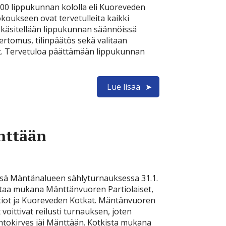
00 lippukunnan kololla eli Kuoreveden
koukseen ovat tervetulleita kaikki
käsitellään lippukunnan säännöissä
ertomus, tilinpäätös sekä valitaan
et. Tervetuloa päättämään lippukunnan
Lue lisää
nttään
ssä Mäntänalueen sählyturnauksessa 31.1.
ertaa mukana Mänttänvuoren Partiolaiset,
iot ja Kuoreveden Kotkat. Mäntänvuoren
 voittivat reilusti turnauksen, joten
ntokirves jäi Mänttään. Kotkista mukana