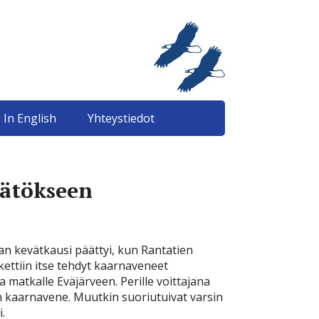
 In English
Yhteystiedot
ätökseen
n kevätkausi päättyi, kun Rantatien
skettiin itse tehdyt kaarnaveneet
 matkalle Eväjärveen. Perille voittajana
n kaarnavene. Muutkin suoriutuivat varsin
.