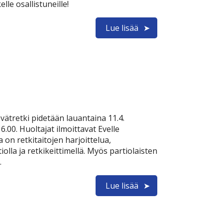
kelle osallistuneille!
Lue lisää
ätretki pidetään lauantaina 11.4.
6.00. Huoltajat ilmoittavat Evelle
a on retkitaitojen harjoittelua,
la ja retkikeittimellä. Myös partiolaisten
.
Lue lisää