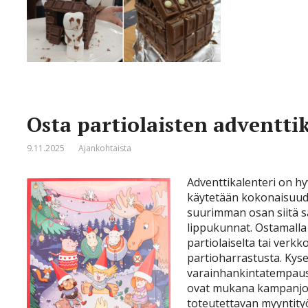
Osta partiolaisten adventti
9.11.2025
Ajankohtaista
Adventtikalenteri on h
käytetään kokonaisuud
suurimman osan siitä sa
lippukunnat. Ostamalla
partiolaiselta tai verk
partioharrastusta. Kys
varainhankintatempaus,
ovat mukana kampanjo
toteutettavan myyntity