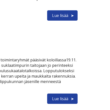
Lue lisää
oimintaryhmät pääsivät koloillassa19.11.
suklaatimpurin taitojaan jo perinteeksi
oulusukaatalotalkoissa. Lopputulokseksi
en kerran upeita ja maukkaita rakennuksia.
le lippukunnan jäsenille menneestä
Lue lisää