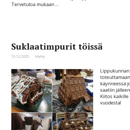
Tervetuloa mukaan …
Suklaatimpurit töissä
15.12.2025
Hämy
Lippukunnan t
toteuttamaan 
käynneessä j
saatiin jälle
Kiitos kaikil
vuodesta!