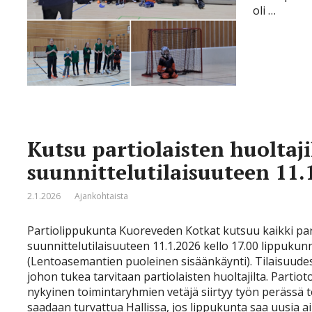
oli …
Kutsu partiolaisten huoltaj
suunnittelutilaisuuteen 11.1
2.1.2026
Ajankohtaista
Partiolippukunta Kuoreveden Kotkat kutsuu kaikki part
suunnittelutilaisuuteen 11.1.2026 kello 17.00 lippukun
(Lentoasemantien puoleinen sisäänkäynti). Tilaisuude
johon tukea tarvitaan partiolaisten huoltajilta. Partio
nykyinen toimintaryhmien vetäjä siirtyy työn perässä t
saadaan turvattua Hallissa, jos lippukunta saa uusia 