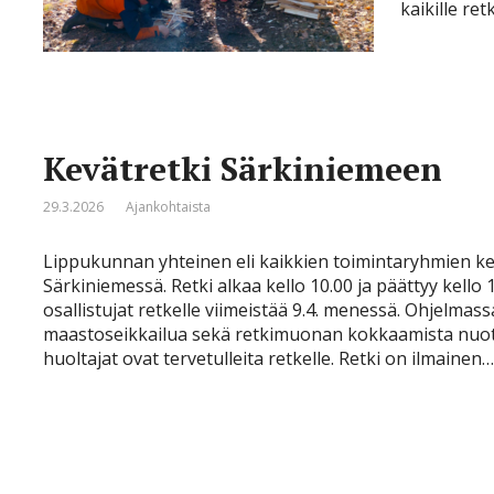
kaikille ret
Kevätretki Särkiniemeen
29.3.2026
Ajankohtaista
Lippukunnan yhteinen eli kaikkien toimintaryhmien kev
Särkiniemessä. Retki alkaa kello 10.00 ja päättyy kello 1
osallistujat retkelle viimeistää 9.4. menessä. Ohjelmass
maastoseikkailua sekä retkimuonan kokkaamista nuotiol
huoltajat ovat tervetulleita retkelle. Retki on ilmainen…