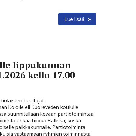
Lue lisää
ille lippukunnan
.2026 kello 17.00
iolaisten huoltajat
nan Kololle eli Kuoreveden koululle
ssa suunnitellaan kevään partiotoimintaa,
toiminta uhkaa hiipua Hallissa, koska
oiselle paikkakunnalle. Partiotoiminta
aikuisia vastaamaan ryhmien toiminnasta.