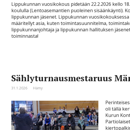
Lippukunnan vuosikokous pidetään 22.2.2026 kello 18.
koululla (Lentoasemantien puoleinen sisäänkäynti). Ko
lippukunnan jäsenet. Lippukunnan vuosikokouksessa 
määritellyt asia, kuten toimintasuunnitelma, toimintak
lippukunnanjohtaja ja lippukunnan hallituksen jäsen
toiminnasta!
Sählyturnausmestaruus Mä
31.1.2026
Hämy
Perinteise
oli tällä k
Kurun Kont
Partiolaiset
kiertopalki