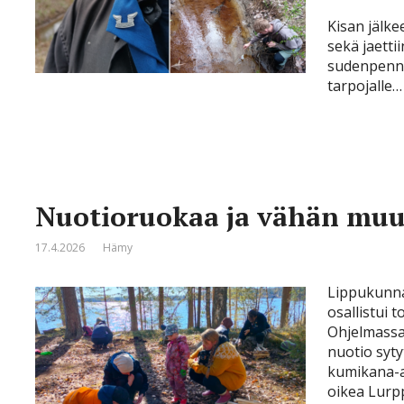
Kisan jälke
sekä jaetti
sudenpennull
tarpojalle…
Nuotioruokaa ja vähän muu
17.4.2026
Hämy
Lippukunna
osallistui 
Ohjelmassa
nuotio syty
kumikana-a
oikea Lurpp