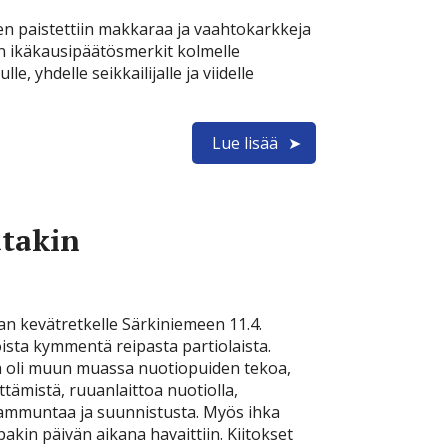
en paistettiin makkaraa ja vaahtokarkkeja
in ikäkausipäätösmerkit kolmelle
e, yhdelle seikkailijalle ja viidelle
Lue lisää
takin
n kevätretkelle Särkiniemeen 11.4.
toista kymmentä reipasta partiolaista.
 oli muun muassa nuotiopuiden tekoa,
ttämistä, ruuanlaittoa nuotiolla,
mmuntaa ja suunnistusta. Myös ihka
akin päivän aikana havaittiin. Kiitokset