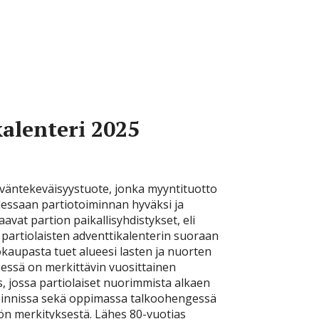
kalenteri 2025
yväntekeväisyystuote, jonka myyntituotto
essaan partiotoiminnan hyväksi ja
avat partion paikallisyhdistykset, eli
 partiolaisten adventtikalenterin suoraan
kokaupasta tuet alueesi lasten ja nuorten
eessä on merkittävin vuosittainen
 jossa partiolaiset nuorimmista alkaen
innissa sekä oppimassa talkoohengessä
ön merkityksestä. Lähes 80-vuotias