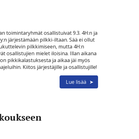
 toimintaryhmät osallistuivat 9.3. 4H:n ja
y:n järjestämään pilkki-iltaan. Sää ei ollut
ukuttelevin pilkkimiseen, mutta 4H:n
ät osallistujien mielet iloisina. Illan aikana
ljon pikkikalastuksesta ja aikaa jäi myös
eluihin. Kiitos järjestäjille ja osallistujille!
Lue lisää
okoukseen