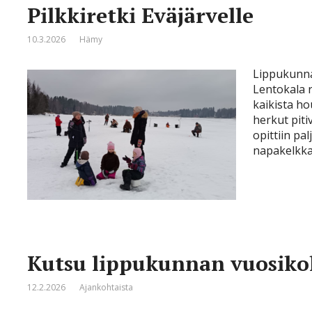
Pilkkiretki Eväjärvelle
10.3.2026
Hämy
Lippukunnan
Lentokala r
kaikista ho
herkut pitiv
opittiin pa
napakelkkaaj
Kutsu lippukunnan vuosik
12.2.2026
Ajankohtaista