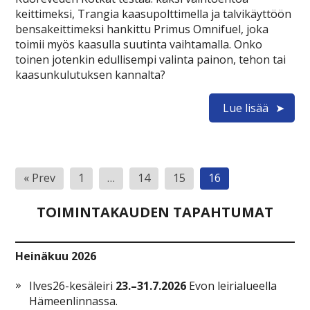
keittimeksi, Trangia kaasupolttimella ja talvikäyttöön
bensakeittimeksi hankittu Primus Omnifuel, joka
toimii myös kaasulla suutinta vaihtamalla. Onko
toinen jotenkin edullisempi valinta painon, tehon tai
kaasunkulutuksen kannalta?
Lue lisää
Artikkelien
« Prev
1
…
14
15
16
sivutus
TOIMINTAKAUDEN TAPAHTUMAT
Heinäkuu 2026
Ilves26-kesäleiri
23.–31.7.2026
Evon leirialueella
Hämeenlinnassa.