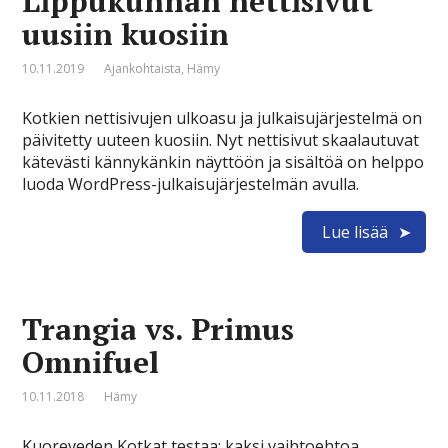
Lippukunnan nettisivut
uusiin kuosiin
10.11.2019
Ajankohtaista
,
Hämy
Kotkien nettisivujen ulkoasu ja julkaisujärjestelmä on
päivitetty uuteen kuosiin. Nyt nettisivut skaalautuvat
kätevästi kännykänkin näyttöön ja sisältöä on helppo
luoda WordPress-julkaisujärjestelmän avulla.
Lue lisää
Trangia vs. Primus
Omnifuel
10.11.2018
Hämy
Kuoreveden Kotkat testaa: kaksi vaihtoehtoa