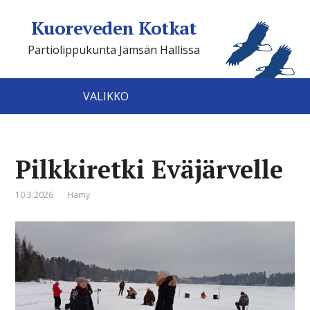
Kuoreveden Kotkat
Partiolippukunta Jämsän Hallissa
VALIKKO
Pilkkiretki Eväjärvelle
10.3.2026
Hämy