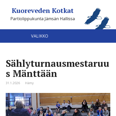
Kuoreveden Kotkat
Partiolippukunta Jämsän Hallissa
VALIKKO
Sählyturnausmestaruu
s Mänttään
31.1.2026
Hämy