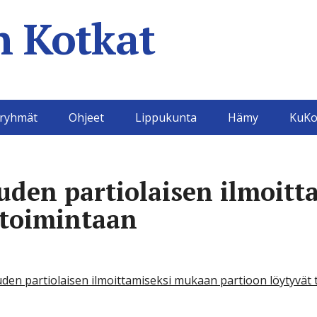
 Kotkat
aryhmät
Ohjeet
Lippukunta
Hämy
KuKo
uden partiolaisen ilmoitt
toimintaan
uden partiolaisen ilmoittamiseksi mukaan partioon löytyvät 