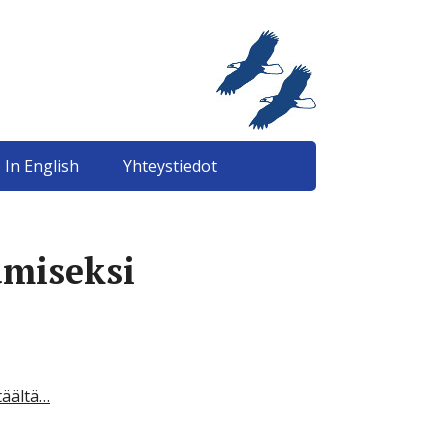
 In English
Yhteystiedot
amiseksi
täältä…