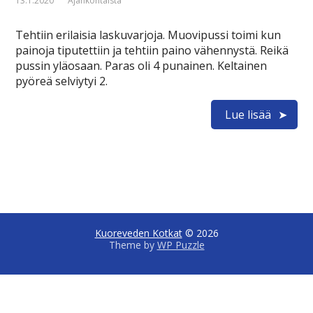
13.1.2020
Ajankohtaista
Tehtiin erilaisia laskuvarjoja. Muovipussi toimi kun
painoja tiputettiin ja tehtiin paino vähennystä. Reikä
pussin yläosaan. Paras oli 4 punainen. Keltainen
pyöreä selviytyi 2.
Lue lisää
Kuoreveden Kotkat
© 2026
Theme by
WP Puzzle