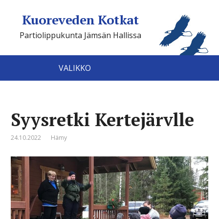
Kuoreveden Kotkat
Partiolippukunta Jämsän Hallissa
VALIKKO
Syysretki Kertejärvlle
24.10.2022
Hämy