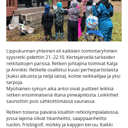
Lippukunnan yhteinen eli kaikkien toimintaryhmien
syysretki pidettiin 21.-22.10. Kertejärvellä tärkeiden
retkitaitojen parissa. Retken johtajina toimivat Katja
ja Annikki. Retkelle osallistui kuusi perhepartiolaista
(kaksi aikuista ja neljä lasta), kolme seikkailijaa ja yksi
tarpoja.
Myöhäinen syksyn aika antoi oivat puitteet leikkiä
retken ensimmäisenä iltana pimeäpiilosta. Leikkihiet
saunottiin pois sähköttömässä saunassa.
Retken toisena päivänä kisaltiin retkiolympialaisissa,
jossa lajeina olivat tikanheitto, saappaanheitto
tuoliin, frisbiigolf, mölkky ja käpyjen keruu. Kaikki