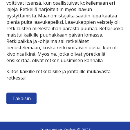
voittivat itsensä, kun osallistuivat kokeilemaan eri
lajeja. Retkellä harjoiteltiin myös laavun
pystyttämistä. Maanomistajalta saatiin lupa kaataa
pieniä puita laavukepeiksi. Laavukeppien veistely oli
retkiläisten mielestä ihan parasta puuhaa. Retkiruoka
maistui kaikille puuhakkaan päivän lomassa.
Retkipaikka ja -ohjelma sai retkeläiset
tiedustelemaan, koska retki voitaisiin uusia, kun oli
kivointa ikinä. Myös ne, jotka olivat yöretkellä
ensikertaa, olivat retken uusimisen kannalla.
Kiitos kaikille retkeläisille ja johtajille mukavasta
retkestä!
Takaisin
Kuoreveden Kotkat
© 2026