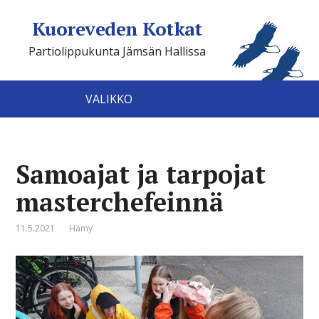
Kuoreveden Kotkat
Partiolippukunta Jämsän Hallissa
VALIKKO
Samoajat ja tarpojat
masterchefeinnä
11.5.2021
Hämy