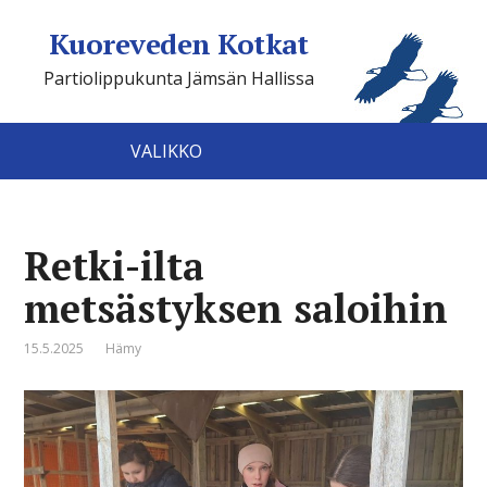
Kuoreveden Kotkat
Partiolippukunta Jämsän Hallissa
VALIKKO
Retki-ilta
metsästyksen saloihin
15.5.2025
Hämy