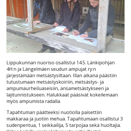
Lippukunnan nuoriso osallistui 14.5. Länkipohjan
4H:n ja Längelmäen seudun ampujat ry:n
järjestämään metsästysiltaan. Illan aikana päästiin
tutustumaan metsästyskoiriin, metsästys- ja
ampumaurheiluaseisiin, ansametsästykseen ja
lajitunnistukseen. Halukkaat pääsivät kokeilemaan
myös ampumista radalla.
Tapahtuman päätteeksi nuotiolla paisettiin
makkaraa ja juotiin mehua. Tapahtumaan osallistui 3
sudenpentua, 1 seikkailija, 5 tarpojaa sekä huoltajia.