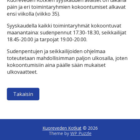
Kuoreveden Kotkien syyskauden avaiset on takana
päin ja eri toimintaryhmien kokoontumiset alkavat
ensi viikolla (viikko 35).
Syyskaudella kaikki toimintaryhmät kokoontuvat
maanantaina: sudenpennut 17.30-18.30, seikkailijat
18.45-20.00 ja tarpojat 19.00-20.00.
Sudenpentujen ja seikkailijoiden ohjelmaa
toteutetaan mahdollisimman paljon ulkosalla, joten
kokoontumisiin aina päälle sään mukaiset
ulkovaatteet.
Takaisin
Kuoreveden Kotkat
© 2026
Theme by
WP Puzzle