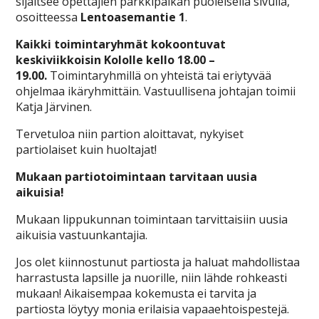
sijaitsee opettajien parkkipaikan puoleisella sivulla,
osoitteessa
Lentoasemantie 1
.
Kaikki toimintaryhmät kokoontuvat
keskiviikkoisin Kololle kello 18.00 –
19.00.
Toimintaryhmillä on yhteistä tai eriytyvää
ohjelmaa ikäryhmittäin. Vastuullisena johtajan toimii
Katja Järvinen.
Tervetuloa niin partion aloittavat, nykyiset
partiolaiset kuin huoltajat!
Mukaan partiotoimintaan tarvitaan uusia
aikuisia!
Mukaan lippukunnan toimintaan tarvittaisiin uusia
aikuisia vastuunkantajia.
Jos olet kiinnostunut partiosta ja haluat mahdollistaa
harrastusta lapsille ja nuorille, niin lähde rohkeasti
mukaan! Aikaisempaa kokemusta ei tarvita ja
partiosta löytyy monia erilaisia vapaaehtoispestejä.