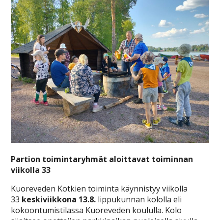
Partion toimintaryhmät aloittavat toiminnan
viikolla 33
Kuoreveden Kotkien toiminta käynnistyy viikolla
33
keskiviikkona 13.8.
lippukunnan kololla eli
kokoontumistilassa Kuoreveden koululla. Kolo