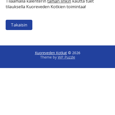
Tilaamalla kalenterin
tämän linkin
kautta tuet
tilauksella Kuoreveden Kotkien toimintaa!
Takaisin
Kuoreveden Kotkat
© 2026
Theme by
WP Puzzle