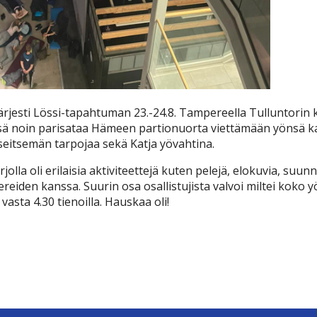
järjesti Lössi-tapahtuman 23.-24.8. Tampereella Tulluntori
sä noin parisataa Hämeen partionuorta viettämään yönsä 
i seitsemän tarpojaa sekä Katja yövahtina.
rjolla oli erilaisia aktiviteettejä kuten pelejä, elokuvia, suunn
eiden kanssa. Suurin osa osallistujista valvoi miltei koko yö
asta 4.30 tienoilla. Hauskaa oli!