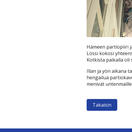
Hämeen partiopiiri 
Lössi kokosi yhteen
Kotkista paikalla ol
Illan ja yön aikana ta
hengailua partiokaver
menivät untenmaille v
Takaisin