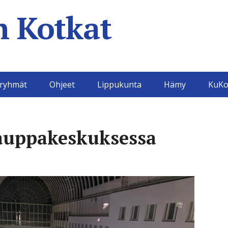
 Kotkat
aryhmät
Ohjeet
Lippukunta
Hämy
KuKo
auppakeskuksessa