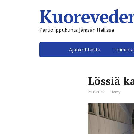
Kuoreveden
Partiolippukunta Jämsän Hallissa
Ajankohtaista
Toimint
Lössiä k
25.8.2025
Hämy