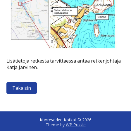
Lisätietoja retkestä tarvittaessa antaa retkenjohtaja
Katja Järvinen.
Takaisin
Kuoreveden Kotkat
© 2026
Theme by
WP Puzzle