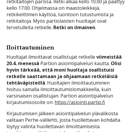
retkitaitojen parissa. Retki alkaa kello 10.00 ja päättyy
kello 17.00. Ohjelmassa on maastoleikkejä,
retkikeittimen käyttöä, luontoon tutustumista ja
retkitaitoja. Myös partiolaisten huoltajat ovat
tervetulleita retkelle.
Retki on ilmainen
.
Iloittautuminen
Huoltajat ilmoittavat osallistujat retkelle
viimeistää
20.4. menessä
Partion asiointipalvelun kautta.
Olisi
hyvin tärkeää, että moni huoltaja osallistuisi
retkelle saattamaan ja ohjaamaan retkeläisiä
tehtäväpisteillä
. Huoltajien ilmoittautuminen
hoituu samalla ilmoittautumislomakkeella, kuin
varsinaisen osallistujan. Partion asiointipalvelun
kirjautumisosoite on:
https://asiointi.partio.fi
Kirjautumisen jälkeen asiointipalvelun ylävalikosta
valitaan Perhe-välilehti, josta huollettavan kohdalta
löytyy valinta huollettavan ilmoittamisesta