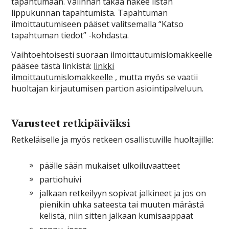
tapahtumaan. Valinnan takaa näkee listan
lippukunnan tapahtumista. Tapahtuman
ilmoittautumiseen pääset valitsemalla “Katso
tapahtuman tiedot” -kohdasta.
Vaihtoehtoisesti suoraan ilmoittautumislomakkeelle
pääsee tästä linkistä:
linkki
ilmoittautumislomakkeelle
, mutta myös se vaatii
huoltajan kirjautumisen partion asiointipalveluun.
Varusteet retkipäiväksi
Retkeläiselle ja myös retkeen osallistuville huoltajille:
päälle sään mukaiset ulkoiluvaatteet
partiohuivi
jalkaan retkeilyyn sopivat jalkineet ja jos on
pienikin uhka sateesta tai muuten märästä
kelistä, niin sitten jalkaan kumisaappaat