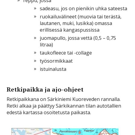
reppu, jossa
sadeasu, jos on pienikin uhka sateesta
ruokailuvälineet (muovia tai terästä,
lautanen, muki, lusikka) omassa
erillisessä kangaspussissa
juomapullo, jossa vettä (0,5 – 0,75
litraa)
taukofleece tai -collage
työsormikkaat
istuinalusta
Retkipaikka ja ajo-ohjeet
Retkipaikkana on Särkiniemi Kuoreveden rannalla.
Retki alkaa ja päättyy Särkikannan tilan autotallien
edestä kartassa osoitetusta paikasta.