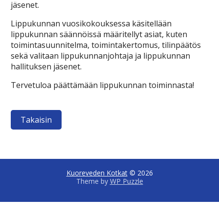
jäsenet.
Lippukunnan vuosikokouksessa käsitellään
lippukunnan säännöissä määritellyt asiat, kuten
toimintasuunnitelma, toimintakertomus, tilinpäätös
sekä valitaan lippukunnanjohtaja ja lippukunnan
hallituksen jäsenet.
Tervetuloa päättämään lippukunnan toiminnasta!
Takaisin
Kuoreveden Kotkat
© 2026
Theme by
WP Puzzle