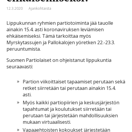
12.3.2020
Ajankohtaista
Lippukunnan ryhmien partiotoiminta jää tauolle
ainakin 15.4. asti koronaviruksen leviämisen
ehkäisemiseksi. Tämä tarkoittaa myös
Myrskytassujen ja Pallokalojen yöretken 22.-23.3.
peruuntumista.
Suomen Partiolaiset on ohjeistanut lippukuntia
seuraavasti:
Partion viikoittaiset tapaamiset perutaan sekä
retket siirretään tai perutaan ainakin 15.4.
asti.
Myös kaikki partiopiirien ja keskusjärjestön
tapahtumat ja koulutukset siirretään tai
perutaan tai järjestetään mahdollisuuksien
mukaan virtuaalisesti.
Vapaaehtoisten kokoukset järjestetään