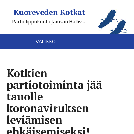
Kuoreveden Kotkat
Partiolippukunta Jämsän Hallissa
VALIKKO
Kotkien
partiotoiminta jää
tauolle
koronaviruksen
leviämisen
ehkäisemiseksi!