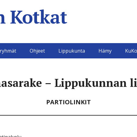
 Kotkat
aryhmät
Ohjeet
Lippukunta
Hämy
KuKo
asarake – Lippukunnan li
PARTIOLINKIT